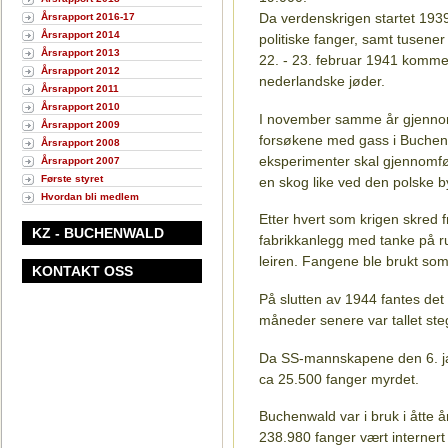
Da verdenskrigen startet 1939
Årsrapport 2016-17
Årsrapport 2014
politiske fanger, samt tusener
Årsrapport 2013
22. - 23. februar 1941 komme
Årsrapport 2012
nederlandske jøder.
Årsrapport 2011
Årsrapport 2010
I november samme år gjennom
Årsrapport 2009
forsøkene med gass i Buchenwa
Årsrapport 2008
eksperimenter skal gjennomfø
Årsrapport 2007
Første styret
en skog like ved den polske 
Hvordan bli medlem
Etter hvert som krigen skred 
KZ - BUCHENWALD
fabrikkanlegg med tanke på ru
leiren. Fangene ble brukt som
KONTAKT OSS
På slutten av 1944 fantes det 
måneder senere var tallet steg
Da SS-mannskapene den 6. ja
ca 25.500 fanger myrdet.
Buchenwald var i bruk i åtte år
238.980 fanger vært internert 