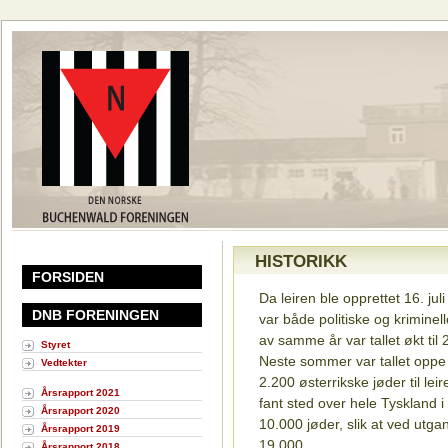
HISTORIKK
FORSIDEN
Da leiren ble opprettet 16. ju
DNB FORENINGEN
var både politiske og krimine
av samme år var tallet økt til
Styret
Neste sommer var tallet oppe
Vedtekter
2.200 østerrikske jøder til le
Årsrapport 2021
fant sted over hele Tyskland 
Årsrapport 2020
10.000 jøder, slik at ved utgan
Årsrapport 2019
19.000.
Årsrapport 2018